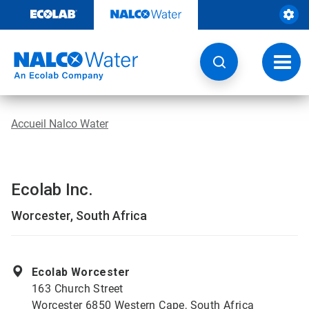
Passer
au
contenu
Chang
la
navig
Accueil Nalco Water
Ecolab Inc.
Worcester, South Africa
Ecolab Worcester
163 Church Street
Worcester 6850 Western Cape, South Africa