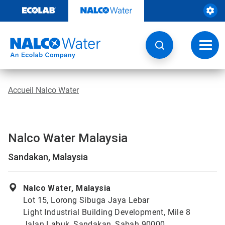
Passer
au
contenu
Chang
la
navig
Accueil Nalco Water
Nalco Water Malaysia
Sandakan, Malaysia
Nalco Water, Malaysia
Lot 15, Lorong Sibuga Jaya Lebar
Light Industrial Building Development, Mile 8
Jalan Labuk, Sandakan, Sabah 90000