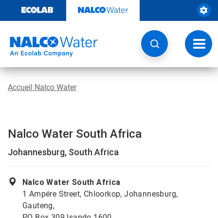
Passer
au
contenu
Chang
la
navig
Accueil Nalco Water
Nalco Water South Africa
Johannesburg, South Africa
Nalco Water South Africa
1 Ampére Street, Chloorkop, Johannesburg,
Gauteng,
PO Box 309 Isando 1600