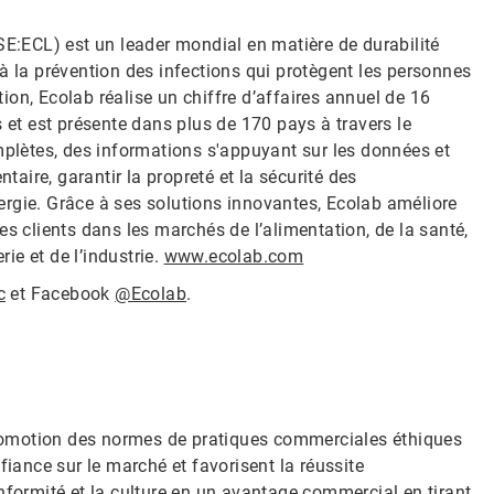
SE:ECL) est un leader mondial en matière de durabilité
et à la prévention des infections qui protègent les personnes
ation, Ecolab réalise un chiffre d’affaires annuel de 16
 et est présente dans plus de 170 pays à travers le
mplètes, des informations s'appuyant sur les données et
taire, garantir la propreté et la sécurité des
énergie. Grâce à ses solutions innovantes, Ecolab améliore
 ses clients dans les marchés de l’alimentation, de la santé,
rie et de l’industrie.
www.ecolab.com
c
et Facebook
@Ecolab
.
 promotion des normes de pratiques commerciales éthiques
fiance sur le marché et favorisent la réussite
nformité et la culture en un avantage commercial en tirant