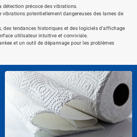
a détection précoce des vibrations.
de vibrations potentiellement dangereuses des lames de
 des tendances historiques et des logiciels d'affichage
ace utilisateur intuitive et conviviale.
Yankee et un outil de dépannage pour les problèmes
A
r
t
i
c
l
e
T
i
l
e