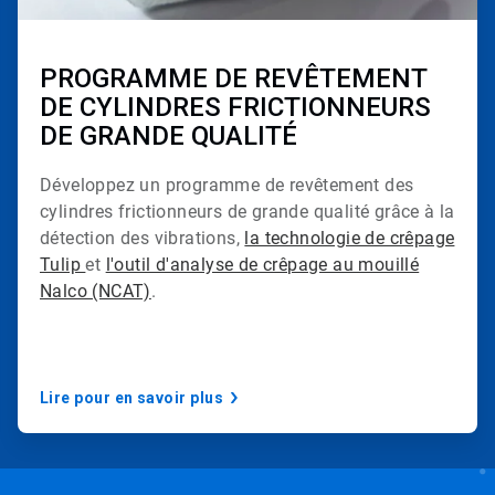
3
d
e
3
PROGRAMME DE REVÊTEMENT
DE CYLINDRES FRICTIONNEURS
DE GRANDE QUALITÉ
Développez un programme de revêtement des
cylindres frictionneurs de grande qualité grâce à la
détection des vibrations,
la technologie de crêpage
Tulip
et
l'outil d'analyse de crêpage au mouillé
Nalco (NCAT)
.
Lire pour en savoir plus