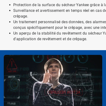
Protection de la surface du sécheur Yankee grâce à l
Surveillance et avertissement en temps réel en cas 
crêpage.
Un traitement personnalisé des données, des alarmes,
conçus spécifiquement pour le crêpage, avec une interf
Un aperçu de la stabilité du revêtement du sécheur 
d'application de revêtement et de crêpage.
A
r
t
i
c
l
e
T
i
l
e