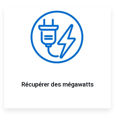
ArticleTile
1
de
4
Récupérer des mégawatts