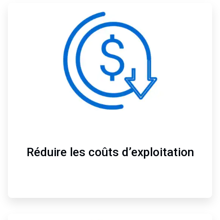
ArticleTile
2
de
4
Réduire les coûts d’exploitation
ArticleTile