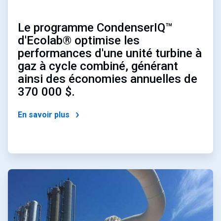
Le programme CondenserIQ™
d'Ecolab® optimise les
performances d'une unité turbine à
gaz à cycle combiné, générant
ainsi des économies annuelles de
370 000 $.
En savoir plus
ArticleTile
2
de
4