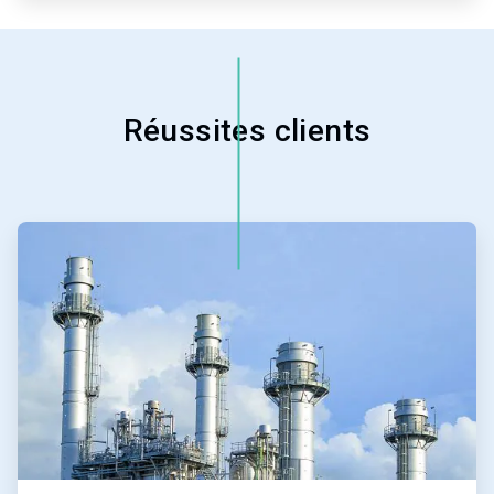
Réussites clients
ArticleTile
1
de
4