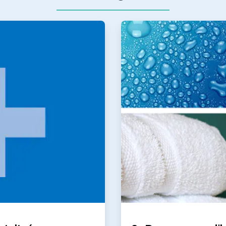
ArticleTile
2
de
2