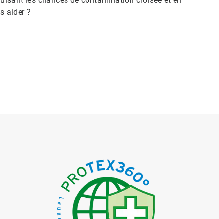
éduisant les chances de contamination croisée et en
s aider ?