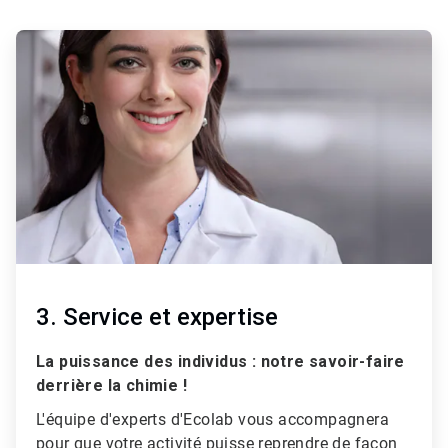
A
r
t
i
c
l
e
T
i
l
e
1
d
e
3
3. Service et expertise
La puissance des individus : notre savoir-faire
derrière la chimie !
L'équipe d'experts d'Ecolab vous accompagnera
pour que votre activité puisse reprendre de façon