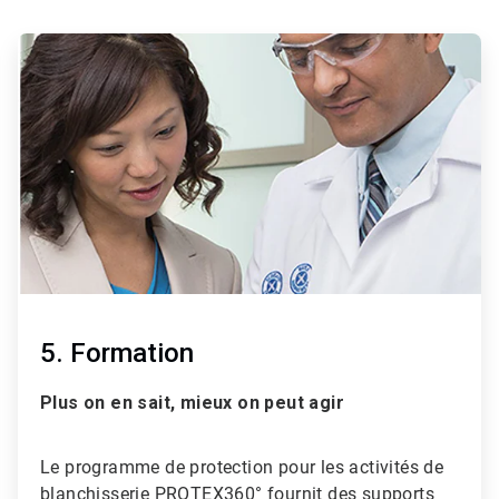
A
r
t
i
c
l
e
T
i
l
e
3
d
e
3
5. Formation
Plus on en sait, mieux on peut agir
Le programme de protection pour les activités de
blanchisserie PROTEX360° fournit des supports