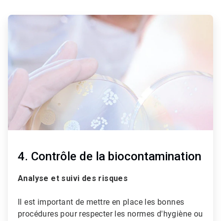
A
r
t
i
c
l
e
T
i
l
e
2
d
e
3
4. Contrôle de la biocontamination
Analyse et suivi des risques
Il est important de mettre en place les bonnes
procédures pour respecter les normes d'hygiène ou