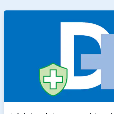
ArticleTile
1
de
2