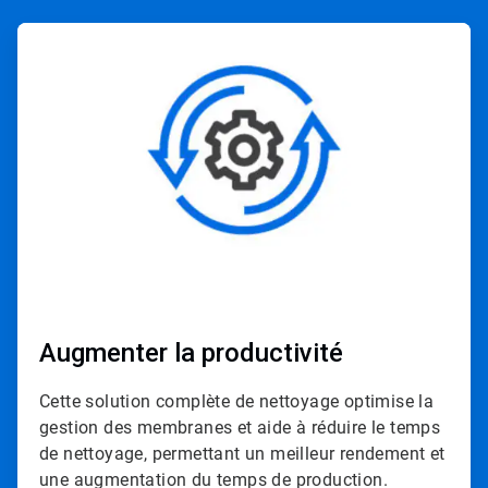
A
r
t
i
c
l
e
T
i
l
e
1
d
e
3
Augmenter la productivité
Cette solution complète de nettoyage optimise la
gestion des membranes et aide à réduire le temps
de nettoyage, permettant un meilleur rendement et
une augmentation du temps de production.