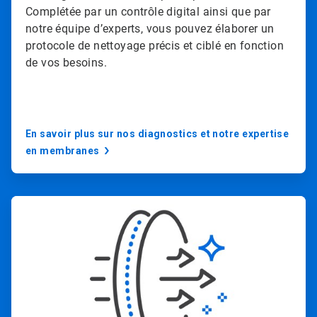
Complétée par un contrôle digital ainsi que par
notre équipe d’experts, vous pouvez élaborer un
protocole de nettoyage précis et ciblé en fonction
de vos besoins.
En savoir plus sur nos diagnostics et notre expertise 
en membranes
A
r
t
i
c
l
e
T
i