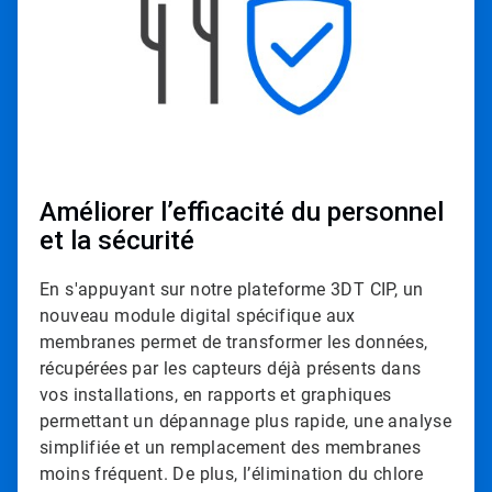
e
T
i
l
e
3
d
e
3
Améliorer l’efficacité du personnel
et la sécurité
En s'appuyant sur notre plateforme 3DT CIP, un
nouveau module digital spécifique aux
membranes permet de transformer les données,
récupérées par les capteurs déjà présents dans
vos installations, en rapports et graphiques
permettant un dépannage plus rapide, une analyse
simplifiée et un remplacement des membranes
moins fréquent. De plus, l’élimination du chlore