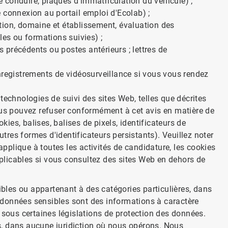
 conduire, plaques d'immatriculation du véhicule) ;
 connexion au portail emploi d'Ecolab) ;
tion, domaine et établissement, évaluation des
les ou formations suivies) ;
précédents ou postes antérieurs ; lettres de
nregistrements de vidéosurveillance si vous vous rendez
technologies de suivi des sites Web, telles que décrites
ous pouvez refuser conformément à cet avis en matière de
okies, balises, balises de pixels, identificateurs de
utres formes d'identificateurs persistants). Veuillez noter
'applique à toutes les activités de candidature, les cookies
applicables si vous consultez des sites Web en dehors de
les ou appartenant à des catégories particulières, dans
es données sensibles sont des informations à caractère
 sous certaines législations de protection des données.
, dans aucune juridiction où nous opérons. Nous