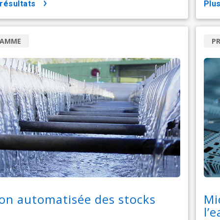
 résultats
pl
RAMME
P
on automatisée des stocks
Mi
l’