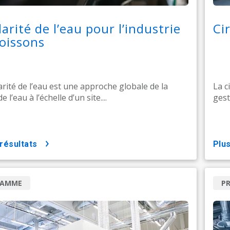
larité de l’eau pour l’industrie
Ci
oissons
larité de l’eau est une approche globale de la
La c
 l’eau à l’échelle d’un site....
gesti
 résultats
pl
RAMME
P