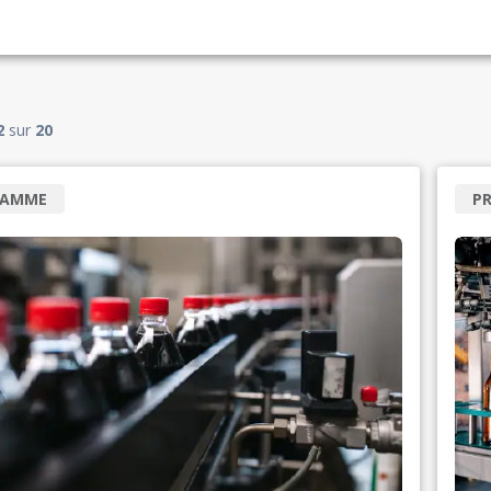
2
sur
20
RAMME
P