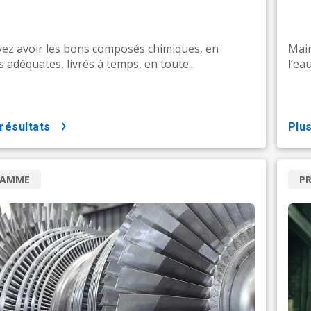
ez avoir les bons composés chimiques, en
Main
 adéquates, livrés à temps, en toute...
l’ea
 résultats
pl
RAMME
P