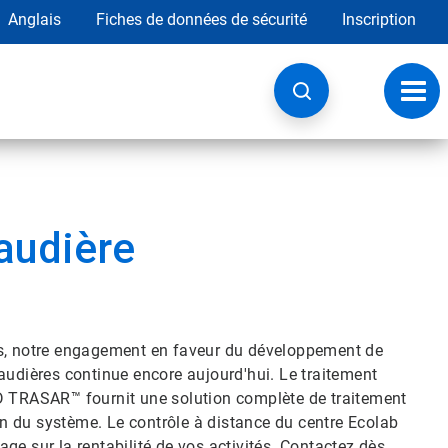
Anglais
Fiches de données de sécurité
Inscription
Chan
la
navig
audière
rs, notre engagement en faveur du développement de
audières continue encore aujourd'hui. Le traitement
3D TRASAR™ fournit une solution complète de traitement
ion du système. Le contrôle à distance du centre Ecolab
ge sur la rentabilité de vos activités. Contactez dès