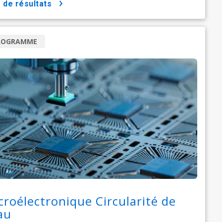
us de résultats
ROGRAMME
croélectronique Circularité de
eau