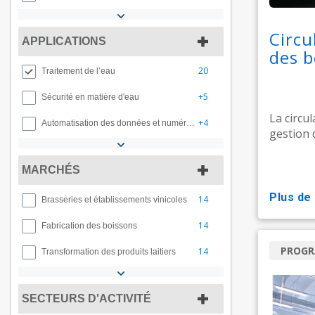
Circu
APPLICATIONS
des b
20
Traitement de l’eau
+5
Sécurité en matière d'eau
La circu
+4
Automatisation des données et numérique
gestion de
MARCHÉS
plus de
14
Brasseries et établissements vinicoles
14
Fabrication des boissons
PROG
14
Transformation des produits laitiers
SECTEURS D'ACTIVITÉ