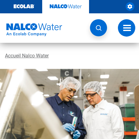
Passer
au
contenu
Chang
la
navig
Accueil Nalco Water