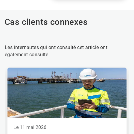
Cas clients connexes
Les internautes qui ont consulté cet article ont
également consulté
Ceci
est
un
carrousel.
Utilisez
les
boutons
«
Page
suivante
»
le 11 mai 2026
et