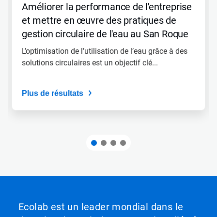
«
Améliorer la performance de l'entreprise
Page
et mettre en œuvre des pratiques de
précédente
»
gestion circulaire de l'eau au San Roque
pour
Energy Park de Moeve
naviguer,
L’optimisation de l’utilisation de l’eau grâce à des
ou
solutions circulaires est un objectif clé...
passez
à
une
Plus de résultats
diapo
précise
à
l'aide
des
points.
Ecolab est un leader mondial dans le