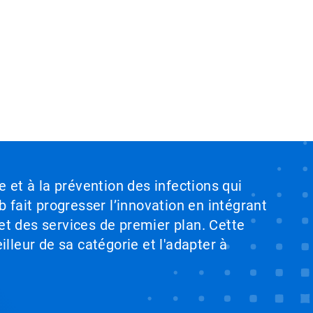
pour les
commerciaux.
do
le...
conditions...
mo
e et à la prévention des infections qui
b fait progresser l’innovation en intégrant
et des services de premier plan. Cette
illeur de sa catégorie et l'adapter à