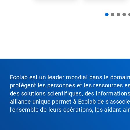
précise
elle en...
d'eau douce à...
des...
à
l'aide
des
points.
Ecolab est un leader mondial dans le domaine 
protègent les personnes et les ressources ess
des solutions scientifiques, des information
alliance unique permet à Ecolab de s'associer 
l'ensemble de leurs opérations, les aidant a