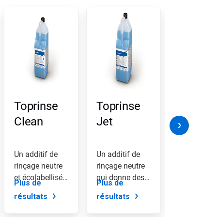
Toprinse
Toprinse
Clear D
Clean
Jet
HDP Pl
Un additif de
Un additif de
Un additif 
rinçage neutre
rinçage neutre
rinçage
et écolabellisé,
qui donne des
hautement
Plus de
Plus de
Plus de
développé pour
résultats
concentré,
résultats
résultats
résultats
accélérer le
étincelants et
spécialeme
processus de
accélère le
conçu pour