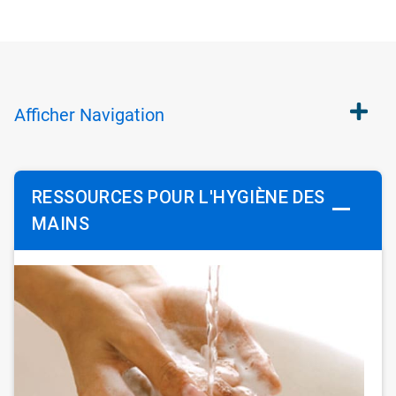
Afficher
Navigation
RESSOURCES POUR L'HYGIÈNE DES
MAINS
ArticleTile
1
de
3