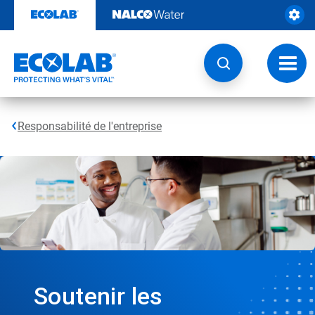
Passer
au
contenu
Chang
la
navig
Responsabilité de l'entreprise
Soutenir les