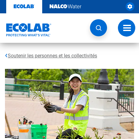
Passer
au
contenu
Chang
la
navig
Soutenir les personnes et les collectivités