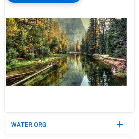
ArticleTile
1
de
4
WATER.ORG