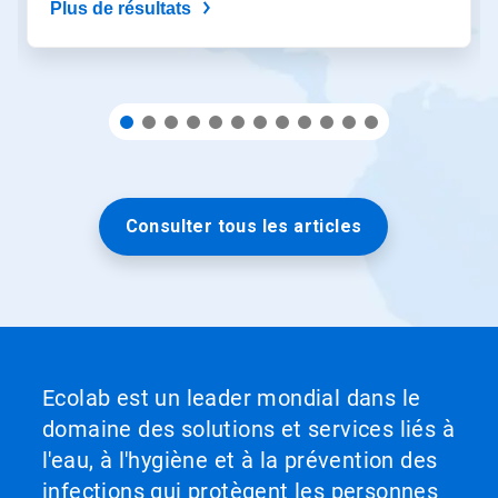
Plus de résultats
diapo
précise
à
l'aide
des
points.
Consulter tous les articles
Ecolab est un leader mondial dans le
domaine des solutions et services liés à
l'eau, à l'hygiène et à la prévention des
infections qui protègent les personnes