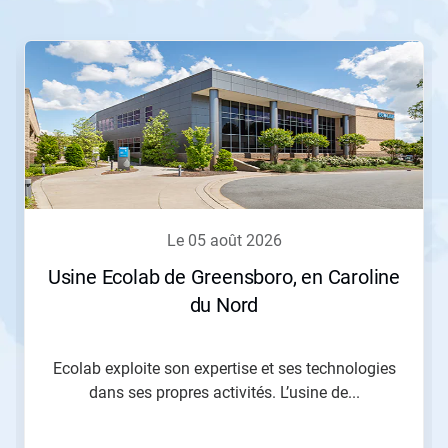
Ceci
est
un
carrousel.
Utilisez
les
boutons
«
Page
suivante
»
le 05 août 2026
et
«
Usine Ecolab de Greensboro, en Caroline
Page
du Nord
précédente
»
pour
naviguer,
Ecolab exploite son expertise et ses technologies
ou
dans ses propres activités. L’usine de...
passez
à
une