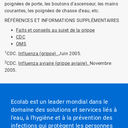
poignées de porte, les boutons d'ascenseur, les mains
courantes, les poignées de chasse d'eau, etc.
RÉFÉRENCES ET INFORMATIONS SUPPLÉMENTAIRES
Faits et conseils au sujet de la grippe
CDC
OMS
1
CDC.
Influenza (grippe).
Juin 2005.
2
CDC.
Influenza aviaire (grippe aviaire).
Novembre
2005.
Ecolab est un leader mondial dans le
domaine des solutions et services liés à
l'eau, à l'hygiène et à la prévention des
infections qui protègent les personnes