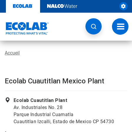
Passer
au
contenu
Chang
la
navig
Accueil
Ecolab Cuautitlan Mexico Plant
Ecolab Cuautitlan Plant
Av. Industriales No. 28
Parque Industrial Cuamatla
Cuautitlan Izcalli, Estado de Mexico CP 54730