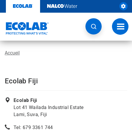
Passer
au
contenu
Chang
la
navig
Accueil
Ecolab Fiji
Ecolab Fiji
Lot 41 Wailada Industrial Estate
Lami, Suva, Fiji
Tel: 679 3361 744