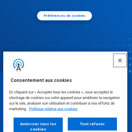
Préférences de cookies
Consentement aux cookies
© Ecolab Inc. 2025
En cliquant sur « Accepter tous les cookies », vous acceptez le
stockage de cookies sur votre appareil pour améliorer la navigation
Fiches de données de sécurité
|
Politique de
sur le site, analyser son utilisation et contribuer à nos efforts de
marketing.
Politique relative aux cookies
confidentialité
|
conditions d'utilisation
Autoriser tous les
Tout refuser
cookies