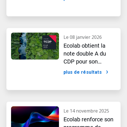
l’IA
le 08 janvier 2026
Ecolab obtient la
note double A du
CDP pour son
leadership dans le
plus de résultats
domaine des
performances d’eau
et de climat
le 14 novembre 2025
Ecolab renforce son