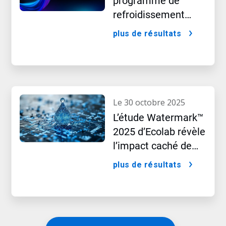
programme de
refroidissement
intégré pour les
plus de résultats
centres de données
le 30 octobre 2025
L’étude Watermark™
2025 d’Ecolab révèle
l’impact caché de
l’intelligence
plus de résultats
artificielle