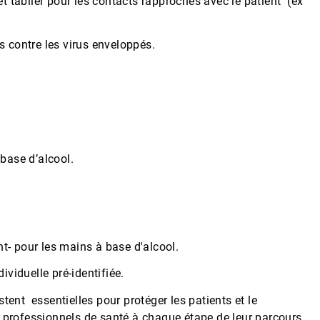
t tablier pour les contacts rapprochés avec le patient (ex
s contre les virus enveloppés.
.
base d’alcool.
nt
- pour les mains à base d'alcool
.
viduelle pré-identifiée.
stent
essentielles pour protéger les patients et le
s professionnels de santé à chaque étape de leur parcours