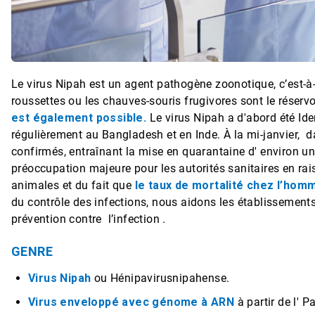
Le virus Nipah est un agent pathogène zoonotique, c’est-à-
roussettes
ou les chauves-souris frugivores sont le réservo
est également possible.
Le virus Nipah a d'abord été
Ide
régulièrement au Bangladesh et en Inde.
À la mi-janvier,
da
confirmés, entraînant la mise en quarantaine d'
environ
une
préoccupation majeure pour les autorités sanitaires en rai
animales et du fait que
le taux de mortalité chez l’homm
du contrôle des infections, nous aidons les établissemen
prévention contre
l’infection
.
GENRE
Virus Nipah
ou
Hénipavirus
nipahense
.
Virus enveloppé avec génome à ARN
à partir de l'
Pa