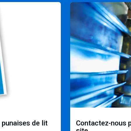
ArticleTile
2
de
2
 punaises de lit
Contactez-nous po
site