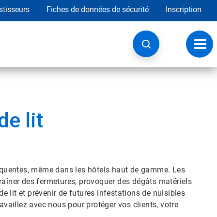
stisseurs
Fiches de données de sécurité
Inscription
Chan
la
navig
e lit
fréquentes, même dans les hôtels haut de gamme. Les
raîner des fermetures, provoquer des dégâts matériels
de lit et prévenir de futures infestations de nuisibles
availlez avec nous pour protéger vos clients, votre