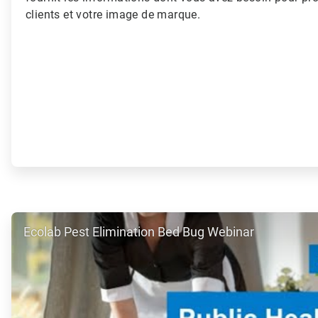
clients et votre image de marque.
ArticleTile
Ecolab Pest Elimination Bed Bug Webinar
3
de
3