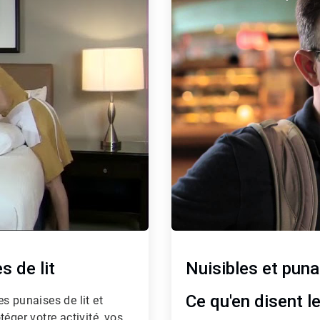
de
3
s de lit
Nuisibles et punai
Ce qu'en disent le
s punaises de lit et
éger votre activité, vos