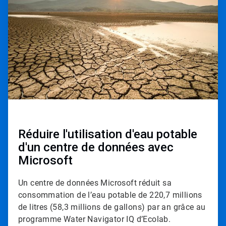
t
i
c
l
e
T
i
l
e
3
d
e
3
Réduire l'utilisation d'eau potable
d'un centre de données avec
Microsoft
Un centre de données Microsoft réduit sa
consommation de l’eau potable de 220,7 millions
de litres (58,3 millions de gallons) par an grâce au
programme Water Navigator IQ d’Ecolab.