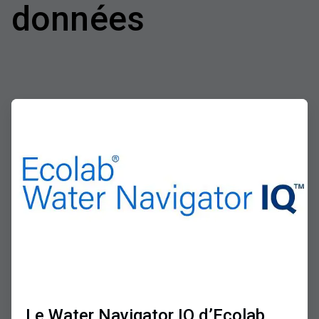
données
ArticleTile
1
de
2
Le Water Navigator IQ d’Ecolab