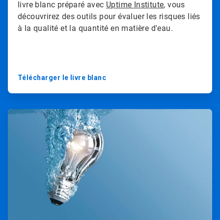
livre blanc préparé avec
Uptime Institute
, vous
découvrirez des outils pour évaluer les risques liés
à la qualité et la quantité en matière d'eau.
Télécharger le livre blanc
A
r
t
i
c
l
e
T
i
l
e
2