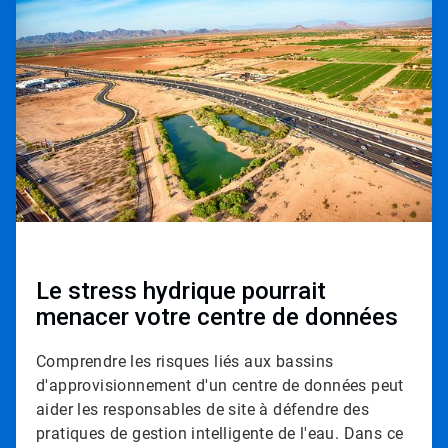
r
t
i
c
l
e
T
i
l
e
1
d
e
3
Le stress hydrique pourrait
menacer votre centre de données
Comprendre les risques liés aux bassins
d'approvisionnement d'un centre de données peut
aider les responsables de site à défendre des
pratiques de gestion intelligente de l'eau. Dans ce