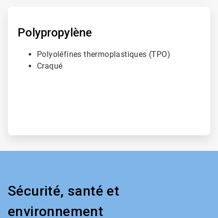
A
r
t
Polypropylène
i
c
Polyoléfines thermoplastiques (TPO)
l
Craqué
e
T
i
l
e
3
d
e
3
Sécurité, santé et
environnement