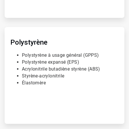
3
A
r
t
Polystyrène
i
c
Polystyrène à usage général (GPPS)
l
Polystyrène expansé (EPS)
e
T
Acrylonitrile butadiène styrène (ABS)
i
Styrène-acrylonitrile
l
Élastomère
e
2
d
e
3