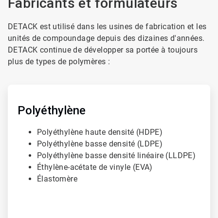
Fabricants et formulateurs
DETACK est utilisé dans les usines de fabrication et les
unités de compoundage depuis des dizaines d'années.
DETACK continue de développer sa portée à toujours
plus de types de polymères :
A
r
t
Polyéthylène
i
c
Polyéthylène haute densité (HDPE)
l
Polyéthylène basse densité (LDPE)
e
T
Polyéthylène basse densité linéaire (LLDPE)
i
Éthylène-acétate de vinyle (EVA)
l
Élastomère
e
1
d
e