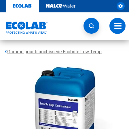
Passer
au
contenu
Chang
la
navig
Gamme pour blanchisserie Ecobrite Low Temp