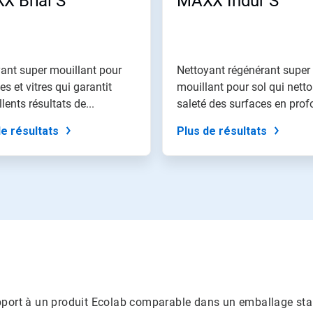
X Brial S
MAXX Indur S
ant super mouillant pour
Nettoyant régénérant super
es et vitres qui garantit
mouillant pour sol qui netto
lents résultats de...
saleté des surfaces en pro
et...
de résultats
Plus de résultats
apport à un produit Ecolab comparable dans un emballage sta