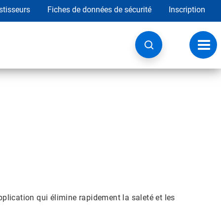
stisseurs
Fiches de données de sécurité
Inscription
Chan
la
navig
lication qui élimine rapidement la saleté et les