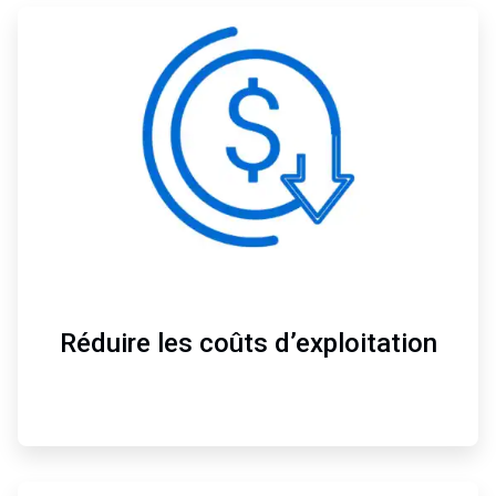
ArticleTile
2
de
4
Réduire les coûts d’exploitation
ArticleTile