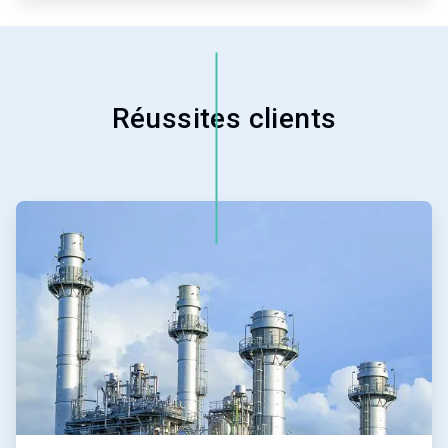
Réussites clients
ArticleTile
1
de
4