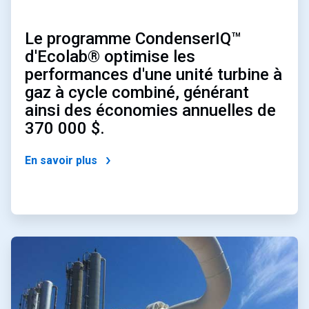
Le programme CondenserIQ™
d'Ecolab® optimise les
performances d'une unité turbine à
gaz à cycle combiné, générant
ainsi des économies annuelles de
370 000 $.
En savoir plus
ArticleTile
2
de
4