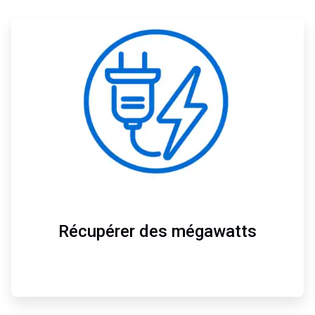
ArticleTile
1
de
4
Récupérer des mégawatts