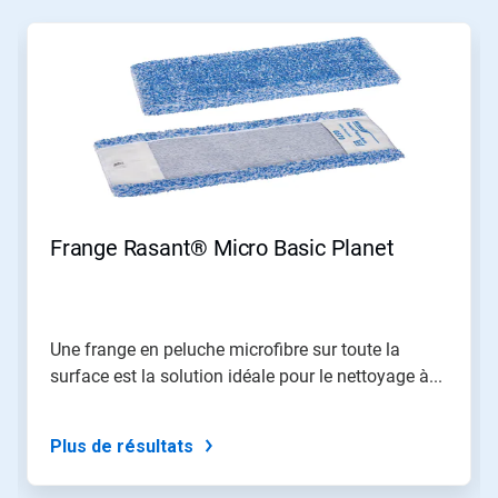
Ceci
est
un
carrousel.
Utilisez
les
boutons
«
Page
suivante
»
Frange Rasant® Micro Basic Planet
et
«
Page
précédente
»
Une frange en peluche microfibre sur toute la
pour
surface est la solution idéale pour le nettoyage à...
naviguer,
ou
passez
à
Plus de résultats
une
diapo