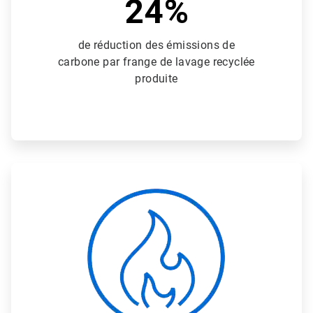
24%
de réduction des émissions de
carbone par frange de lavage recyclée
produite
A
r
t
i
c
l
e
T
i