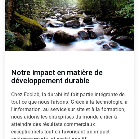
c
l
e
T
i
l
e
2
d
e
3
Notre impact en matière de
développement durable
Chez Ecolab, la durabilité fait partie intégrante de
tout ce que nous faisons. Grâce à la technologie, à
l'information, au service sur site et à la formation,
nous aidons les entreprises du monde entier à
atteindre des résultats commerciaux
exceptionnels tout en favorisant un impact