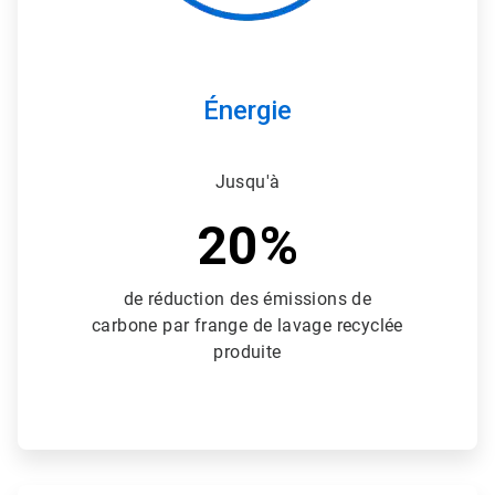
l
e
2
d
e
Énergie
3
Jusqu'à
20%
de réduction des émissions de
carbone par frange de lavage recyclée
produite