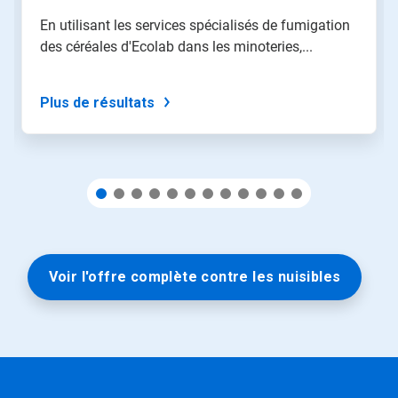
»
En utilisant les services spécialisés de fumigation
pour
des céréales d'Ecolab dans les minoteries,...
naviguer,
ou
passez
à
Plus de résultats
une
diapo
précise
à
l'aide
des
points.
Voir l'offre complète contre les nuisibles