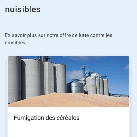
nuisibles
En savoir plus sur notre offre de lutte contre les
nuisibles
Ceci
est
un
carrousel.
Utilisez
les
boutons
«
Page
suivante
»
Fumigation des céréales
et
«
Page
précédente