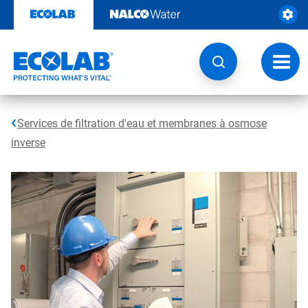
Passer
au
contenu
Chang
la
navig
Services de filtration d'eau et membranes à osmose
inverse