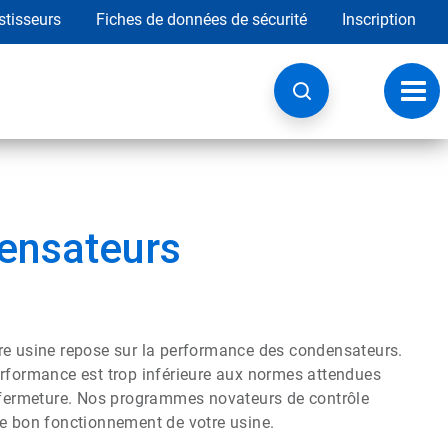
stisseurs
Fiches de données de sécurité
Inscription
Chan
la
navig
ensateurs
re usine repose sur la performance des condensateurs.
erformance est trop inférieure aux normes attendues
e fermeture. Nos programmes novateurs de contrôle
le bon fonctionnement de votre usine.