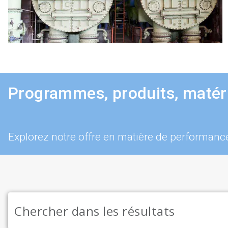
Programmes, produits, matéri
Explorez notre offre en matière de performan