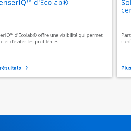
enserIQ™ d'Ecolab®
So
ce
rIQ™ d'Ecolab® offre une visibilité qui permet
Part
e et d’éviter les problèmes...
conf
 résultats
pl