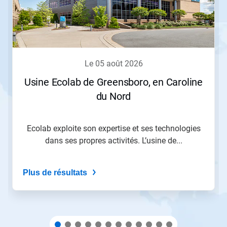
les
boutons
«
Page
suivante
»
le 05 août 2026
et
«
Usine Ecolab de Greensboro, en Caroline
Page
du Nord
précédente
»
pour
naviguer,
Ecolab exploite son expertise et ses technologies
ou
dans ses propres activités. L’usine de...
passez
à
une
Plus de résultats
diapo
précise
à
l'aide
des
points.