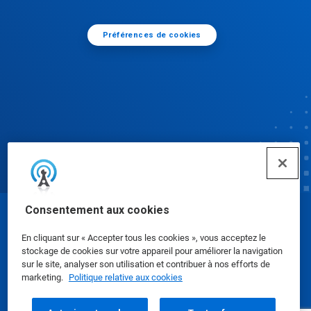
Préférences de cookies
Consentement aux cookies
© Ecolab Inc. 2025
En cliquant sur « Accepter tous les cookies », vous acceptez le
stockage de cookies sur votre appareil pour améliorer la navigation
Fiches de données de sécurité
|
Confidentialité
|
sur le site, analyser son utilisation et contribuer à nos efforts de
marketing.
Politique relative aux cookies
Conditions d'utilisation