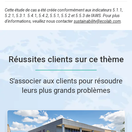
Cette étude de cas a été créée conformément aux indicateurs 5.1.1,
5.2.1, 5.3.1. 5.4.1, 5.4.2, 5.5.1, 5.5.2 et 5.5.3 de l'AWS. Pour plus
d'informations, veuillez nous contacter
sustainability@ecolab.com
.
Réussites clients sur ce thème
S'associer aux clients pour résoudre
leurs plus grands problèmes
Ceci
est
un
carrousel.
Utilisez