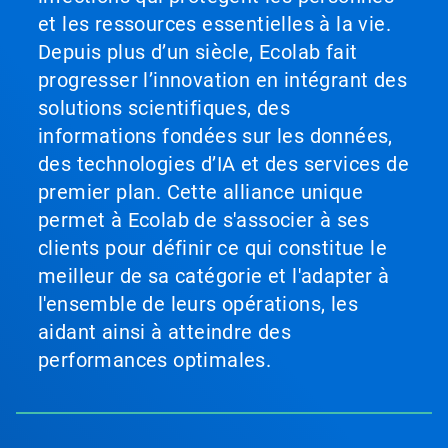
et
et les ressources essentielles à la vie.
«
Depuis plus d’un siècle, Ecolab fait
Page
précédente
progresser l’innovation en intégrant des
»
solutions scientifiques, des
pour
naviguer,
informations fondées sur les données,
ou
des technologies d’IA et des services de
passez
à
premier plan. Cette alliance unique
une
permet à Ecolab de s'associer à ses
diapo
précise
clients pour définir ce qui constitue le
à
meilleur de sa catégorie et l'adapter à
l'aide
des
l'ensemble de leurs opérations, les
points.
aidant ainsi à atteindre des
performances optimales.