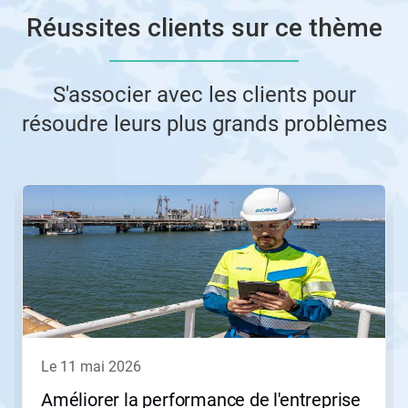
Réussites clients sur ce thème
S'associer avec les clients pour
résoudre leurs plus grands problèmes
Ceci
est
un
carrousel.
Utilisez
les
boutons
«
Page
suivante
»
le 11 mai 2026
et
«
Améliorer la performance de l'entreprise
Page