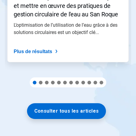
et mettre en œuvre des pratiques de
précédente
»
gestion circulaire de l'eau au San Roque
pour
Energy Park de Moeve
naviguer,
L’optimisation de l’utilisation de l’eau grâce à des
ou
solutions circulaires est un objectif clé...
passez
à
une
Plus de résultats
diapo
précise
à
l'aide
des
points.
Consulter tous les articles