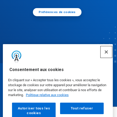
Préférences de cookies
Consentement aux cookies
© Ecolab Inc. 2025
En cliquant sur « Accepter tous les cookies », vous acceptez le
stockage de cookies sur votre appareil pour améliorer la navigation
Fiches de données de sécurité
|
Confidentialité
|
sur le site, analyser son utilisation et contribuer à nos efforts de
marketing.
Politique relative aux cookies
Conditions d'utilisation
Autoriser tous les
Tout refuser
cookies