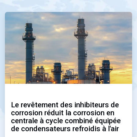
A
r
t
i
c
l
e
T
i
l
e
1
d
e
5
Le revêtement des inhibiteurs de
corrosion réduit la corrosion en
centrale à cycle combiné équipée
de condensateurs refroidis à l'air