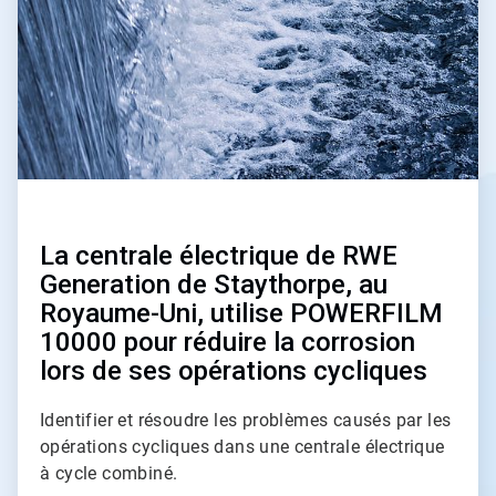
c
l
e
T
i
l
e
5
d
e
5
La centrale électrique de RWE
Generation de Staythorpe, au
Royaume-Uni, utilise POWERFILM
10000 pour réduire la corrosion
lors de ses opérations cycliques
Identifier et résoudre les problèmes causés par les
opérations cycliques dans une centrale électrique
à cycle combiné.