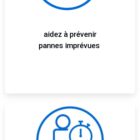
e
1
d
e
3
aidez à prévenir
pannes imprévues
A
r
t
i
c
l