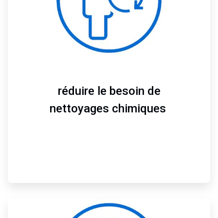
e
T
i
l
e
2
d
e
3
réduire le besoin de
nettoyages chimiques
A
r