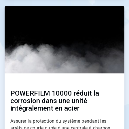
A
r
t
i
c
l
e
T
i
l
e
3
d
e
5
POWERFILM 10000 réduit la
corrosion dans une unité
intégralement en acier
Assurer la protection du système pendant les
arrêts de courte durée d'une centrale à charbon.