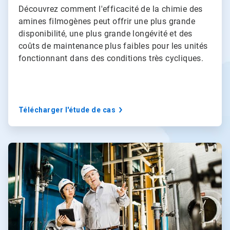
Découvrez comment l'efficacité de la chimie des
amines filmogènes peut offrir une plus grande
disponibilité, une plus grande longévité et des
coûts de maintenance plus faibles pour les unités
fonctionnant dans des conditions très cycliques.
Télécharger l'étude de cas
A
r
t
i
c
l
e
T
i