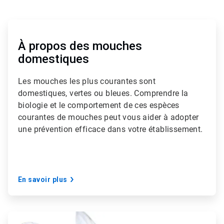
A
r
t
À propos des mouches
i
domestiques
c
l
e
Les mouches les plus courantes sont
T
domestiques, vertes ou bleues. Comprendre la
i
biologie et le comportement de ces espèces
l
courantes de mouches peut vous aider à adopter
e
1
une prévention efficace dans votre établissement.
d
e
3
En savoir plus
A