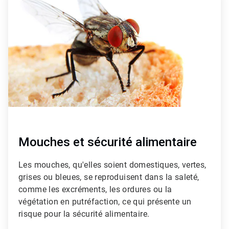
r
t
i
c
l
e
T
i
l
e
2
d
e
3
Mouches et sécurité alimentaire
Les mouches, qu'elles soient domestiques, vertes,
grises ou bleues, se reproduisent dans la saleté,
comme les excréments, les ordures ou la
végétation en putréfaction, ce qui présente un
risque pour la sécurité alimentaire.