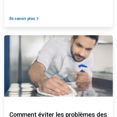
En savoir plus
A
r
t
i
c
l
e
T
i
l
e
3
d
e
3
Comment éviter les problèmes des