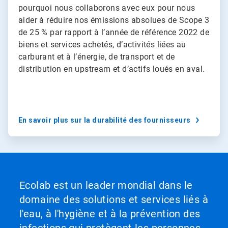
T
pourquoi nous collaborons avec eux pour nous
i
aider à réduire nos émissions absolues de Scope 3
l
de 25 % par rapport à l’année de référence 2022 de
e
biens et services achetés, d’activités liées au
3
d
carburant et à l’énergie, de transport et de
e
distribution en upstream et d’actifs loués en aval.
3
En savoir plus sur la durabilité des fournisseurs 
Ecolab est un leader mondial dans le
domaine des solutions et services liés à
l'eau, à l'hygiène et à la prévention des
infections qui protègent les personnes