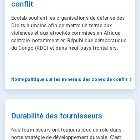
conflit
c
l
e
Ecolab soutient les organisations de défense des
T
Droits humains afin de mettre un terme aux
i
violences et aux atrocités commises en Afrique
l
centrale, notamment en République démocratique
e
2
du Congo (RDC) et dans neuf pays frontaliers.
d
e
3
Notre politique sur les minerais des zones de conflit
A
r
t
Durabilité des fournisseurs
i
c
Nos fournisseurs ont toujours joué un rôle dans
l
notre stratégie de développement durable. C’est
e