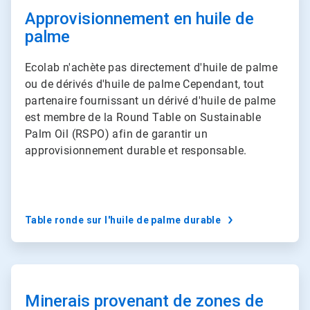
r
t
Approvisionnement en huile de
i
palme
c
l
e
Ecolab n'achète pas directement d'huile de palme
T
ou de dérivés d'huile de palme Cependant, tout
i
partenaire fournissant un dérivé d'huile de palme
l
est membre de la Round Table on Sustainable
e
1
Palm Oil (RSPO) afin de garantir un
d
approvisionnement durable et responsable.
e
3
Table ronde sur l'huile de palme durable 
A
r
t
Minerais provenant de zones de
i