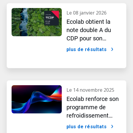
le 08 janvier 2026
Ecolab obtient la
note double A du
CDP pour son
leadership dans le
plus de résultats
domaine des
performances d’eau
et de climat
le 14 novembre 2025
Ecolab renforce son
programme de
refroidissement
intégré pour les
plus de résultats
centres de données