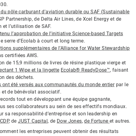
30.
 du pôle carburant d'aviation durable ou SAF (Sustainable
 Partnership, de Delta Air Lines, de Xcel Energy et de
et l’utilisation de SAF.
tenu l’approbation de l’initiative Science-based Targets
e serre d’Ecolab à court et long terme.
ations supplémentaires de l’Alliance for Water Stewardship
ns certifiées AWS.
on de 15,9 millions de livres de résine plastique vierge et
ectant 1 Wipe et la lingette
Ecolab® ReadyDose™
, faisant
on des déchets.
ars ont été versés aux communautés du monde entier
par le
 et de bénévolat associatif.
 records tout en développant une équipe gagnante,
ous ses collaborateurs au sein de ses effectifs mondiaux.
ur sa responsabilité d’entreprise et son leadership en
CDP
, de
JUST Capital
, de
Dow Jones
,
de Fortune
et autres.
comment les entreprises peuvent obtenir des résultats