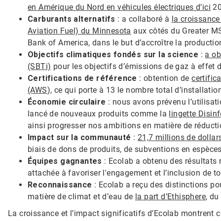
en Amérique du Nord en véhicules électriques d’ici
20
Carburants alternatifs
: a collaboré à
la croissance
Aviation Fuel) du Minnesota
aux côtés du Greater MSP
Bank of America, dans le but d’accroître la production 
Objectifs climatiques fondés sur la science
:
a ob
(SBTi)
pour les objectifs d’émissions de gaz à effet d
Certifications de référence
: obtention de
certific
(AWS
), ce qui porte à 13 le nombre total d’installatio
Économie circulaire
: nous avons prévenu l’utilisati
lancé de nouveaux produits comme la
lingette Disinf
ainsi progresser nos ambitions en matière de réducti
Impact sur la communauté
:
21,7 millions de doll
biais de dons de produits, de subventions en espèces
Équipes gagnantes
: Ecolab a obtenu des résultats
attachée à favoriser l'engagement et l’inclusion de t
Reconnaissance
: Ecolab a reçu des distinctions po
matière de climat et d’eau de
la part d’Ethisphere
, du
La croissance et l’impact significatifs d’Ecolab montrent 