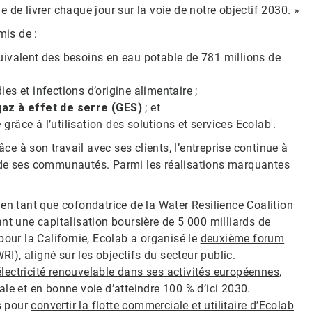
ue de livrer chaque jour sur la voie de notre objectif 2030. »
mis de :
équivalent des besoins en eau potable de 781 millions de
s et infections d’origine alimentaire ;
gaz à effet de serre (GES)
; et
i
e
grâce à l’utilisation des solutions et services Ecolab
.
âce à son travail avec ses clients, l’entreprise continue à
 de ses communautés. Parmi les réalisations marquantes
 en tant que cofondatrice de la
Water Resilience Coalition
nt une capitalisation boursière de 5 000 milliards de
pour la Californie, Ecolab a organisé le
deuxième forum
WRI),
aligné sur les objectifs du secteur public.
électricité renouvelable dans ses activités européennes
,
le et en bonne voie d’atteindre 100 % d’ici 2030.
s pour
convertir la flotte commerciale et utilitaire d’Ecolab