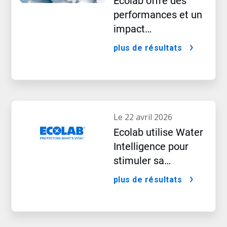
Ecolab offre des
performances et un
impact
exceptionnels
plus de résultats
le 22 avril 2026
Ecolab utilise Water
Intelligence pour
stimuler sa
croissance à l’ère de
plus de résultats
l’IA