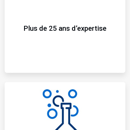
1
d
e
3
Plus de 25 ans d’expertise
A
r
t
i
c
l
e
T
i