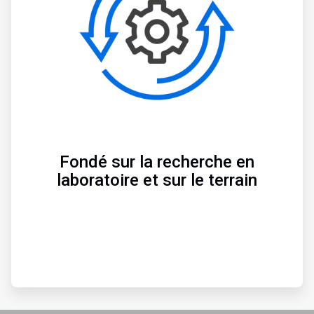
c
l
e
T
i
l
e
3
d
e
3
Fondé sur la recherche en
laboratoire et sur le terrain