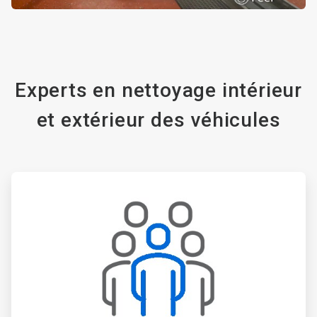
Experts en nettoyage intérieur
et extérieur des véhicules
A
r
t
i
c
l
e
T
i
l
e