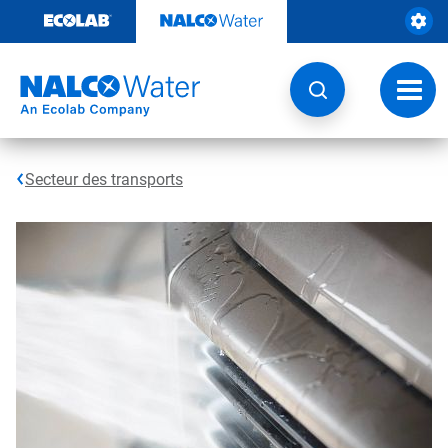
Passer
au
contenu
Chang
la
navig
Secteur des transports