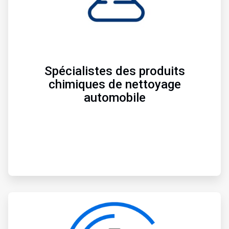
l
e
2
d
e
3
Spécialistes des produits
chimiques de nettoyage
automobile
A
r
t
i