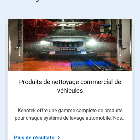
Ceci
est
un
carrousel.
Utilisez
les
boutons
«
Page
suivante
»
Produits de nettoyage commercial de
et
«
véhicules
Page
précédente
»
Kenotek offre une gamme complète de produits
pour
pour chaque système de lavage automobile. Nos...
naviguer,
ou
passez
à
Plus de résultats