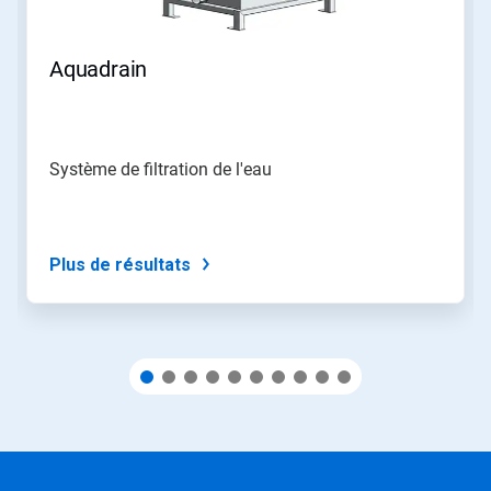
Page
suivante
»
Aquadrain
et
«
Page
précédente
»
Système de filtration de l'eau
pour
naviguer,
ou
passez
à
Plus de résultats
une
diapo
précise
à
l'aide
des
points.