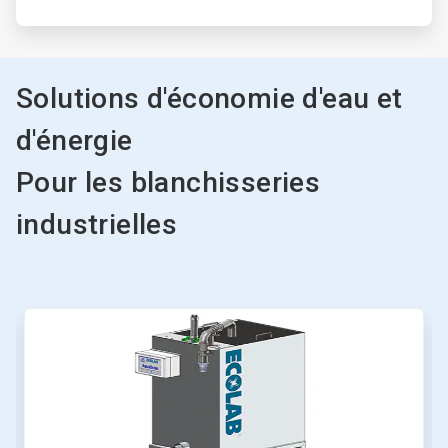
Solutions d'économie d'eau et
d'énergie
Pour les blanchisseries
industrielles
Ceci
est
un
carrousel.
Utilisez
les
boutons
«