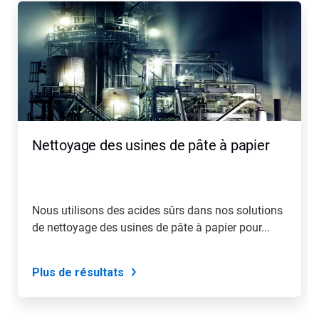
est
un
carrousel.
Utilisez
les
boutons
«
Page
suivante
»
Nettoyage des usines de pâte à papier
et
«
Page
précédente
»
Nous utilisons des acides sûrs dans nos solutions
pour
de nettoyage des usines de pâte à papier pour...
naviguer,
ou
passez
à
Plus de résultats
une
diapo
précise