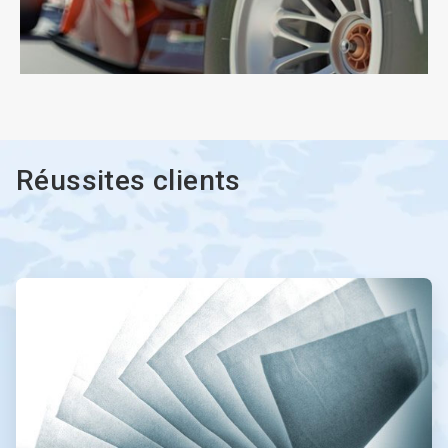
ArticleTile
3
de
3
Réussites clients
ArticleTile
1
de
2