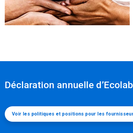
Déclaration annuelle d’Ecolab 
Voir les politiques et positions pour les fournisseu