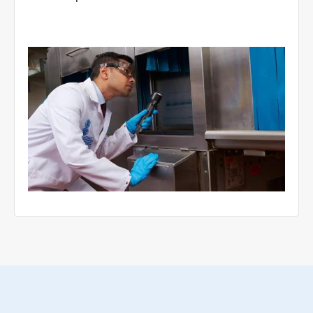
ArticleTile
3
de
3