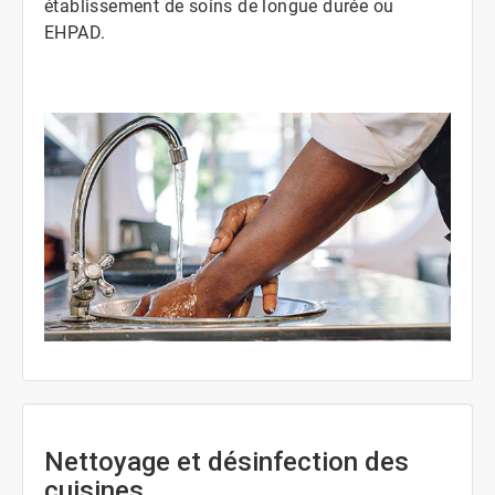
établissement de soins de longue durée ou
EHPAD.
ArticleTile
1
de
3
Nettoyage et désinfection des
cuisines