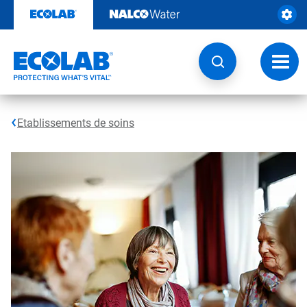
Passer
au
contenu
Chang
la
navig
Etablissements de soins