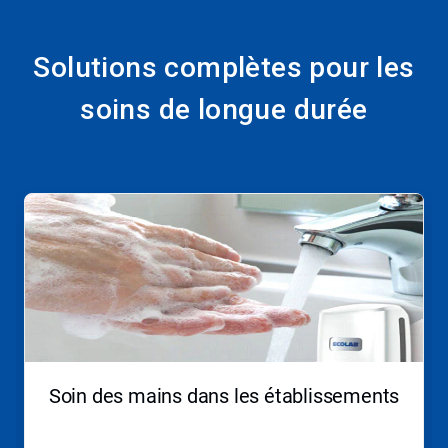
Solutions complètes pour les
soins de longue durée
Ceci
est
un
carrousel.
Utilisez
les
boutons
«
Page
suivante
»
Soin des mains dans les établissements
et
«
Page